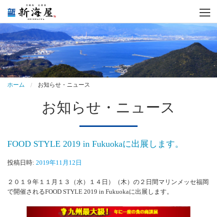
トップページ
事業内容
会社案内
ホーム
お知らせ・ニュース
商品紹介
お知らせ・ニュース
工場紹介
FOOD STYLE 2019 in Fukuokaに出展します。
採用情報
投稿日時:
2019年11月12日
お問い合わせ
２０１９年１１月１３（水）１４日）（木）の２日間マリンメッセ福岡
お知らせ
で開催されるFOOD STYLE 2019 in Fukuokaに出展します。